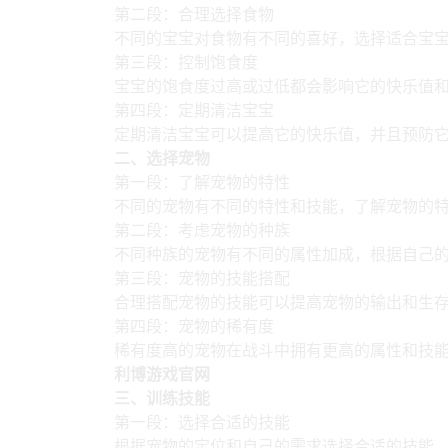
第二段：合理选择食物
不同的宝宝对食物有不同的喜好，选择适合宝
第三段：控制饱食度
宝宝的饱食度过高或过低都会影响它的快乐值
第四段：定期清洁宝宝
定期清洁宝宝可以提高它的快乐值，并且预防
二、选择宠物
第一段：了解宠物的特性
不同的宠物有不同的特性和技能，了解宠物的
第二段：考虑宠物的种族
不同种族的宠物有不同的属性加成，根据自己
第三段：宠物的技能搭配
合理搭配宠物的技能可以提高宠物的输出和生
第四段：宠物的稀有度
稀有度高的宠物在战斗中拥有更高的属性和技
利博游戏官网
三、训练技能
第一段：选择合适的技能
根据宠物的定位和自己的需求选择合适的技能