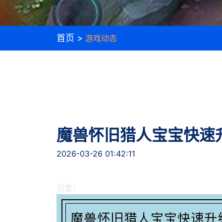
首页 >
游戏动态
魔兽怀旧猎人宝宝快速
2026-03-26 01:42:11
魔兽怀旧猎人宝宝
引言：