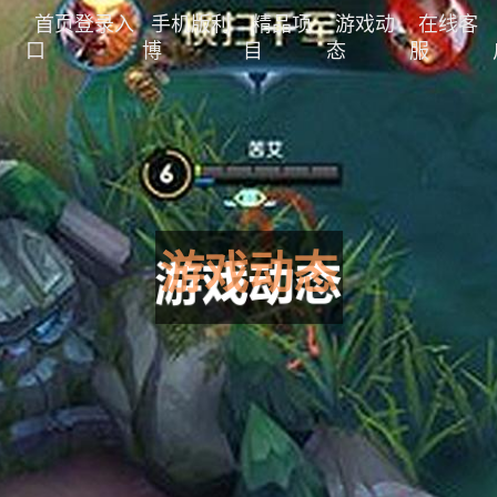
首页登录入
手机版利
精品项
游戏动
在线客
口
博
目
态
服
游戏动态