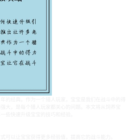
当年的经典。作为一个猎人玩家，宝宝是我们在战斗中的得
加强大，是每个猎人玩家都关心的问题。本文将从饲养宝
享一些快速升级宝宝的技巧和经验。
方式可以让宝宝获得更多经验值，提高它的战斗能力。