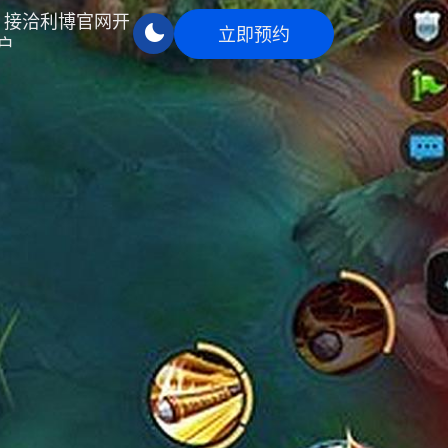
接洽利博官网开
立即预约
户
立即预约