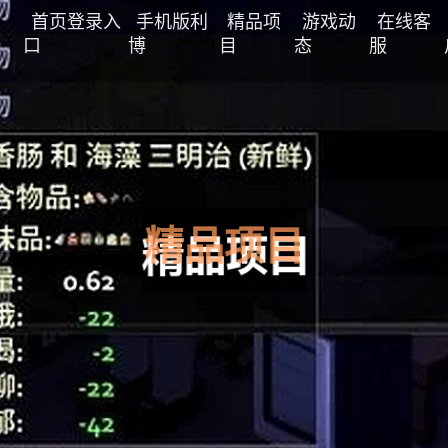
首页登录入
手机版利
精品项
游戏动
在线客
口
博
目
态
服
精品项目